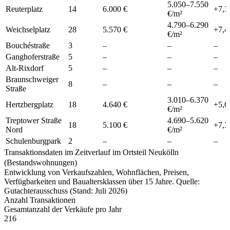
5.050
–
7.550
Reuterplatz
14
6.000 €
+
7,3
€/m²
4.790
–
6.290
Weichselplatz
28
5.570 €
+
7,4
€/m²
Bouchéstraße
3
–
–
–
Ganghoferstraße
5
–
–
–
Alt-Rixdorf
5
–
–
–
Braunschweiger
8
–
–
–
Straße
3.010
–
6.370
Hertzbergplatz
18
4.640 €
+
5,6
€/m²
Treptower Straße
4.690
–
5.620
18
5.100 €
+
7,3
Nord
€/m²
Schulenburgpark
2
–
–
–
Transaktionsdaten im Zeitverlauf im Ortsteil Neukölln
(Bestandswohnungen)
Entwicklung von Verkaufszahlen, Wohnflächen, Preisen,
Verfügbarkeiten und Baualtersklassen über 15 Jahre. Quelle:
Gutachterausschuss (Stand: Juli 2026)
Anzahl Transaktionen
Gesamtanzahl der Verkäufe pro Jahr
216