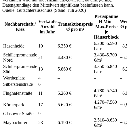
Datengrundlage den Mittelwert signifikant beeinflussen kann.
Quelle: Gutachterausschuss (Stand: Juli 2026)
Preisspanne
Verkäufe
Ø Min–
Wert
Nachbarschaft /
Transaktionspreis
Anzahl
Max-Preise
Ø pr
Kiez
Ø pro m²
im Jahr
je
Häuserblock
6.200
–
6.590
Hasenheide
10
6.350 €
+
8,5
€/m²
Schillerpromenade
3.430
–
5.700
21
4.480 €
+
6,7
Nord
€/m²
Schillerpromenade
3.350
–
6.840
13
5.860 €
+
6,2
Süd
€/m²
Wartheplatz
4
–
–
–
Silbersteinstraße
6
–
–
–
4.780
–
5.740
Flughafenstraße
11
5.260 €
+
6,0
€/m²
4.270
–
7.560
Körnerpark
17
5.620 €
+
9,8
€/m²
Glasower Straße
9
–
–
–
2.510
–
8.630
Maybachufer
23
6.190 €
+
6,2
€/m²