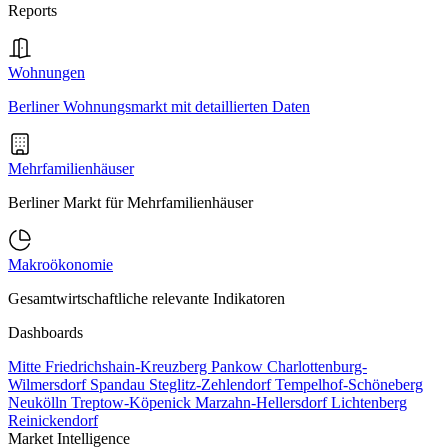
Reports
Wohnungen
Berliner Wohnungsmarkt mit detaillierten Daten
Mehrfamilienhäuser
Berliner Markt für Mehrfamilienhäuser
Makroökonomie
Gesamtwirtschaftliche relevante Indikatoren
Dashboards
Mitte
Friedrichshain-Kreuzberg
Pankow
Charlottenburg-
Wilmersdorf
Spandau
Steglitz-Zehlendorf
Tempelhof-Schöneberg
Neukölln
Treptow-Köpenick
Marzahn-Hellersdorf
Lichtenberg
Reinickendorf
Market Intelligence