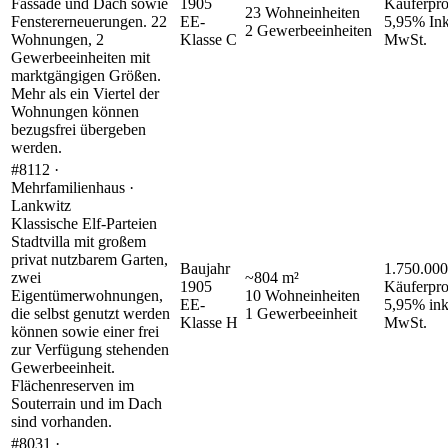
Fassade und Dach sowie
1905
Käuferpro
23
Wohneinheiten
Fenstererneuerungen. 22
EE-
5,95% In
2
Gewerbeeinheiten
Wohnungen, 2
Klasse
C
MwSt.
Gewerbeeinheiten mit
marktgängigen Größen.
Mehr als ein Viertel der
Wohnungen können
bezugsfrei übergeben
werden.
#8112 ·
Mehrfamilienhaus ·
Lankwitz
Klassische Elf-Parteien
Stadtvilla mit großem
privat nutzbarem Garten,
Baujahr
1.750.000
zwei
~
804
m²
1905
Käuferpro
Eigentümerwohnungen,
10
Wohneinheiten
EE-
5,95% ink
die selbst genutzt werden
1
Gewerbeeinheit
Klasse
H
MwSt.
können sowie einer frei
zur Verfügung stehenden
Gewerbeeinheit.
Flächenreserven im
Souterrain und im Dach
sind vorhanden.
#8031 ·