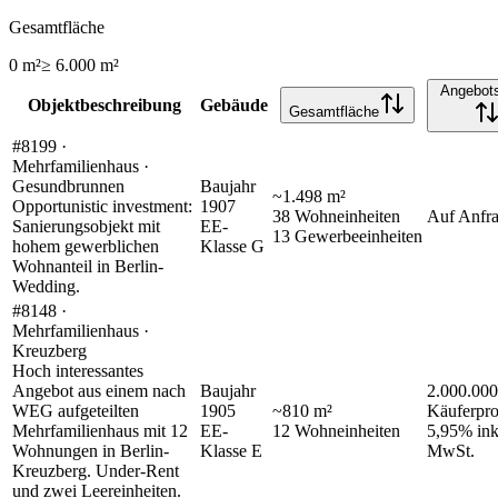
Gesamtfläche
0 m²
≥
6.000 m²
Angebots
Objektbeschreibung
Gebäude
Gesamtfläche
#8199 ·
Mehrfamilienhaus ·
Gesundbrunnen
Baujahr
~
1.498
m²
Opportunistic investment:
1907
38
Wohneinheiten
Auf Anfr
Sanierungsobjekt mit
EE-
13
Gewerbeeinheiten
hohem gewerblichen
Klasse
G
Wohnanteil in Berlin-
Wedding.
#8148 ·
Mehrfamilienhaus ·
Kreuzberg
Hoch interessantes
Angebot aus einem nach
Baujahr
2.000.000
WEG aufgeteilten
1905
~
810
m²
Käuferpro
Mehrfamilienhaus mit 12
EE-
12
Wohneinheiten
5,95% ink
Wohnungen in Berlin-
Klasse
E
MwSt.
Kreuzberg. Under-Rent
und zwei Leereinheiten.