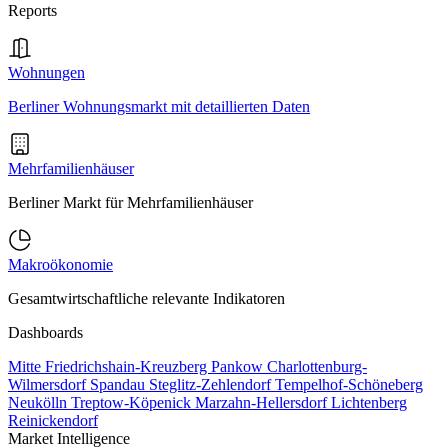
Reports
Wohnungen
Berliner Wohnungsmarkt mit detaillierten Daten
Mehrfamilienhäuser
Berliner Markt für Mehrfamilienhäuser
Makroökonomie
Gesamtwirtschaftliche relevante Indikatoren
Dashboards
Mitte
Friedrichshain-Kreuzberg
Pankow
Charlottenburg-
Wilmersdorf
Spandau
Steglitz-Zehlendorf
Tempelhof-Schöneberg
Neukölln
Treptow-Köpenick
Marzahn-Hellersdorf
Lichtenberg
Reinickendorf
Market Intelligence