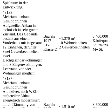
Spielraum in der
Entwicklung.
#8138 ·
Mehrfamilienhaus ·
Gesundbrunnen
Aufgeteilter Altbau in
technisch in sehr gutem
Zustand. Das Gebäude
Baujahr
3.400.000
besteht aus einem
~
1.370
m²
1917
Käuferpro
Vorderhaus mit insgesamt
10
Wohneinheiten
EE-
5,95% ink
12 Einheiten, darunter
2
Gewerbeeinheiten
Klasse
D
MwSt.
zwei Gewerbeeinheiten,
zwei
Dachgeschosswohnungen
und 8 Etagenwohnungen.
Leerstand von vier
Wohnungen möglich.
#8137 ·
Mehrfamilienhaus ·
Gesundbrunnen
Attraktiver, nach WEG
aufgeteilter Altbau,
energetisch modernisiert
durch Dämmung von
Baujahr
3.750.000
~
1.510
m²