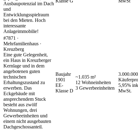
Klasse
G
MwSt
Ausbaupotenzial im Dach
und
Entwicklungsspielraum
bei den Mieten. Hoch
interessante
Anlageimmobilie!
#7871 ·
Mehrfamilienhaus ·
Kreuzberg
Eine gute Gelegenheit,
ein Haus in Kreuzberger
Kernlage und in dem
angebotenen guten
Baujahr
3.000.000
technischen
~
1.035
m²
1901
Käuferpro
Erhaltungszustand zu
12
Wohneinheiten
EE-
5,95% ink
erwerben. Das
3
Gewerbeeinheiten
Klasse
D
MwSt.
Eckgebäude mit
ansprechendem Stuck
besteht aus zwölf
Wohnungen, drei
Gewerbeeinheiten und
einem nicht ausgebauten
Dachgeschossanteil.