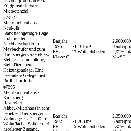
Nachbargrundstücken.
Zügig realisierbares
Mietpotenzial.
#7992 ·
Mehrfamilienhaus ·
Neukölln
Stark nachgefragte Lage
und direkter
Baujahr
2.980.000
Nachbarschaft zum
1995
~
1.161
m²
Käuferpro
Maybachufer und zum
EE-
13
Wohneinheiten
5,95% ink
Kreuzberger Graefekiez.
Klasse
C
MwST.
Stetige Instandhaltung,
Stellplätze, neue
Heizungsanlage. Eine
besondere Gelegenheit
für Ihr Portfolio.
#7895 ·
Mehrfamilienhaus ·
Kreuzberg
Reserviert
Altbau-Mietshaus in sehr
beliebter Kreuzberger
Baujahr
2.350.000
Wohnlage. Ca 1.200 m²
1902
~
1.203
m²
Käuferpro
Wohnfläche. Solider und
EE-
15
Wohneinheiten
5,95% ink
gepflegter Zustand,