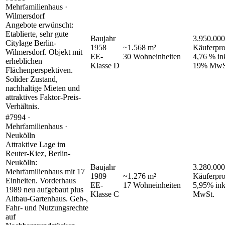
Mehrfamilienhaus ·
Wilmersdorf
Angebote erwünscht:
Etablierte, sehr gute
Baujahr
3.950.000
Citylage Berlin-
1958
~
1.568
m²
Käuferpro
Wilmersdorf. Objekt mit
EE-
30
Wohneinheiten
4,76 % in
erheblichen
Klasse
D
19% MwS
Flächenperspektiven.
Solider Zustand,
nachhaltige Mieten und
attraktives Faktor-Preis-
Verhältnis.
#7994 ·
Mehrfamilienhaus ·
Neukölln
Attraktive Lage im
Reuter-Kiez, Berlin-
Neukölln:
Baujahr
3.280.000
Mehrfamilienhaus mit 17
1989
~
1.276
m²
Käuferpro
Einheiten. Vorderhaus
EE-
17
Wohneinheiten
5,95% ink
1989 neu aufgebaut plus
Klasse
C
MwSt.
Altbau-Gartenhaus. Geh-,
Fahr- und Nutzungsrechte
auf