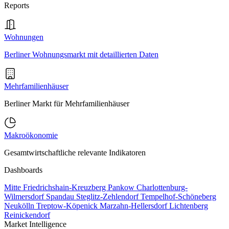
Reports
Wohnungen
Berliner Wohnungsmarkt mit detaillierten Daten
Mehrfamilienhäuser
Berliner Markt für Mehrfamilienhäuser
Makroökonomie
Gesamtwirtschaftliche relevante Indikatoren
Dashboards
Mitte
Friedrichshain-Kreuzberg
Pankow
Charlottenburg-
Wilmersdorf
Spandau
Steglitz-Zehlendorf
Tempelhof-Schöneberg
Neukölln
Treptow-Köpenick
Marzahn-Hellersdorf
Lichtenberg
Reinickendorf
Market Intelligence