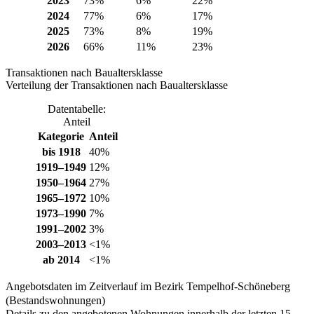
2023
73%
6%
22%
2024
77%
6%
17%
2025
73%
8%
19%
2026
66%
11%
23%
Transaktionen nach Baualtersklasse
Verteilung der Transaktionen nach Baualtersklasse
Datentabelle:
Anteil
Kategorie
Anteil
bis 1918
40%
1919–1949
12%
1950–1964
27%
1965–1972
10%
1973–1990
7%
1991–2002
3%
2003–2013
<1%
ab 2014
<1%
Angebotsdaten im Zeitverlauf im Bezirk Tempelhof-Schöneberg
(Bestandswohnungen)
Details zu den angebotenen Wohnungen innerhalb der letzten 15