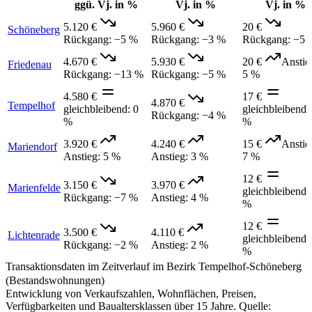
ggü. Vj. in %
Vj. in %
Vj. in %
5.120 €
5.960 €
20 €
Schöneberg
Rückgang
:
−5 %
Rückgang
:
−3 %
Rückgang
:
−5 
4.670 €
5.930 €
20 €
Anstie
Friedenau
Rückgang
:
−13 %
Rückgang
:
−5 %
5 %
4.580 €
17 €
4.870 €
Tempelhof
gleichbleibend
:
0
gleichbleibend
:
Rückgang
:
−4 %
%
%
3.920 €
4.240 €
15 €
Anstie
Mariendorf
Anstieg
:
5 %
Anstieg
:
3 %
7 %
12 €
3.150 €
3.970 €
Marienfelde
gleichbleibend
:
Rückgang
:
−7 %
Anstieg
:
4 %
%
12 €
3.500 €
4.110 €
Lichtenrade
gleichbleibend
:
Rückgang
:
−2 %
Anstieg
:
2 %
%
Transaktionsdaten im Zeitverlauf im Bezirk Tempelhof-Schöneberg
(Bestandswohnungen)
Entwicklung von Verkaufszahlen, Wohnflächen, Preisen,
Verfügbarkeiten und Baualtersklassen über 15 Jahre. Quelle: