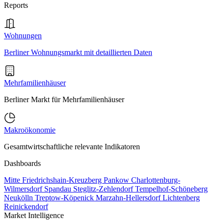
Reports
Wohnungen
Berliner Wohnungsmarkt mit detaillierten Daten
Mehrfamilienhäuser
Berliner Markt für Mehrfamilienhäuser
Makroökonomie
Gesamtwirtschaftliche relevante Indikatoren
Dashboards
Mitte
Friedrichshain-Kreuzberg
Pankow
Charlottenburg-
Wilmersdorf
Spandau
Steglitz-Zehlendorf
Tempelhof-Schöneberg
Neukölln
Treptow-Köpenick
Marzahn-Hellersdorf
Lichtenberg
Reinickendorf
Market Intelligence