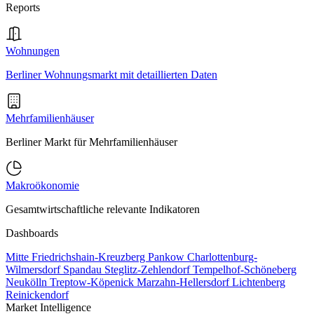
Reports
Wohnungen
Berliner Wohnungsmarkt mit detaillierten Daten
Mehrfamilienhäuser
Berliner Markt für Mehrfamilienhäuser
Makroökonomie
Gesamtwirtschaftliche relevante Indikatoren
Dashboards
Mitte
Friedrichshain-Kreuzberg
Pankow
Charlottenburg-
Wilmersdorf
Spandau
Steglitz-Zehlendorf
Tempelhof-Schöneberg
Neukölln
Treptow-Köpenick
Marzahn-Hellersdorf
Lichtenberg
Reinickendorf
Market Intelligence