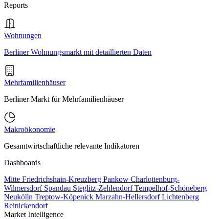
Reports
Wohnungen
Berliner Wohnungsmarkt mit detaillierten Daten
Mehrfamilienhäuser
Berliner Markt für Mehrfamilienhäuser
Makroökonomie
Gesamtwirtschaftliche relevante Indikatoren
Dashboards
Mitte
Friedrichshain-Kreuzberg
Pankow
Charlottenburg-
Wilmersdorf
Spandau
Steglitz-Zehlendorf
Tempelhof-Schöneberg
Neukölln
Treptow-Köpenick
Marzahn-Hellersdorf
Lichtenberg
Reinickendorf
Market Intelligence