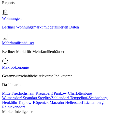
Reports
Wohnungen
Berliner Wohnungsmarkt mit detaillierten Daten
Mehrfamilienhäuser
Berliner Markt für Mehrfamilienhäuser
Makroökonomie
Gesamtwirtschaftliche relevante Indikatoren
Dashboards
Mitte
Friedrichshain-Kreuzberg
Pankow
Charlottenburg-
Wilmersdorf
Spandau
Steglitz-Zehlendorf
Tempelhof-Schöneberg
Neukölln
Treptow-Köpenick
Marzahn-Hellersdorf
Lichtenberg
Reinickendorf
Market Intelligence