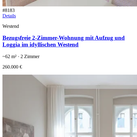
#
8183
Details
Westend
Bezugsfreie 2-Zimmer-Wohnung mit Aufzug und
Loggia im idyllischen Westend
~
62
m² ·
2
Zimmer
260.000 €