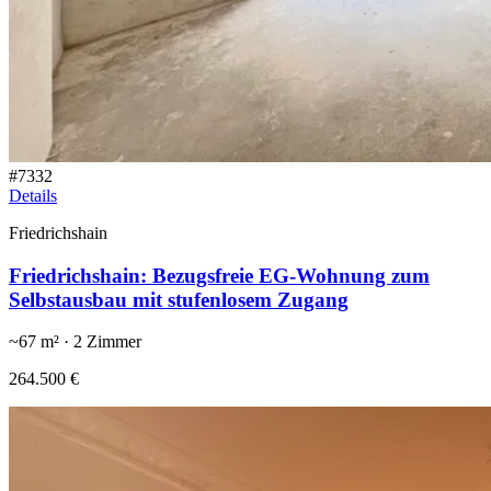
#
7332
Details
Friedrichshain
Friedrichshain: Bezugsfreie EG-Wohnung zum
Selbstausbau mit stufenlosem Zugang
~
67
m² ·
2
Zimmer
264.500 €