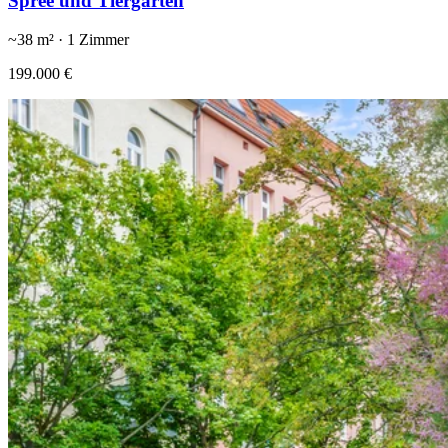
Spree und Tiergarten
~
38
m² ·
1
Zimmer
199.000 €