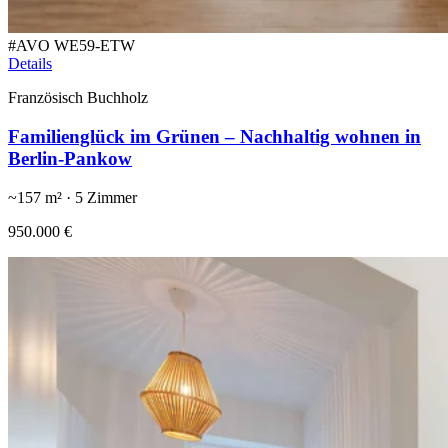
#
AVO WE59-ETW
Details
Französisch Buchholz
Familienglück im Grünen – Nachhaltig wohnen in
Berlin-Pankow
~
157
m² ·
5
Zimmer
950.000 €