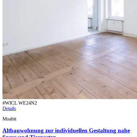
#
WICL WE24N2
Details
Moabit
Altbauwohnung zur individuellen Gestaltung nahe