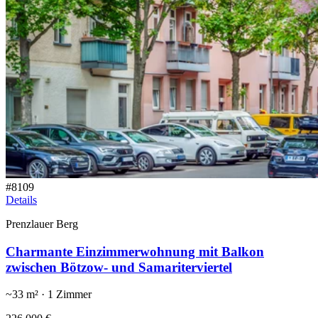
#
8109
Details
Prenzlauer Berg
Charmante Einzimmerwohnung mit Balkon
zwischen Bötzow- und Samariterviertel
~
33
m² ·
1
Zimmer