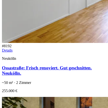
#
8192
Details
Neukölln
Ossastraße: Frisch renoviert. Gut geschnitten.
Neukölln.
~
50
m² ·
2
Zimmer
255.000 €