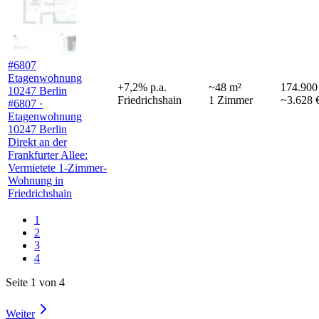
#6807
Etagenwohnung
+
7,2
%
p.a.
~
48
m²
174.900
10247 Berlin
Friedrichshain
1
Zimmer
~3.628 
#6807 ·
Etagenwohnung
10247 Berlin
Direkt an der
Frankfurter Allee:
Vermietete 1-Zimmer-
Wohnung in
Friedrichshain
1
2
3
4
Seite 1 von 4
Weiter