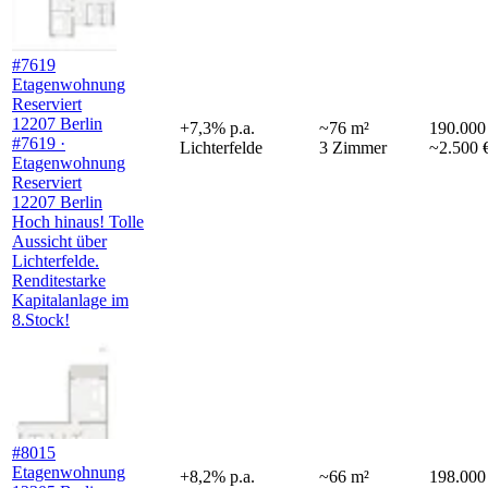
#7619
Etagenwohnung
Reserviert
12207 Berlin
+
7,3
%
p.a.
~
76
m²
190.000
#7619 ·
Lichterfelde
3
Zimmer
~2.500 
Etagenwohnung
Reserviert
12207 Berlin
Hoch hinaus! Tolle
Aussicht über
Lichterfelde.
Renditestarke
Kapitalanlage im
8.Stock!
#8015
Etagenwohnung
+
8,2
%
p.a.
~
66
m²
198.000