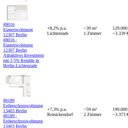
#8016
+
8,2
%
p.a.
~
39
m²
129.000
Etagenwohnung
Lichtenrade
1
Zimmer
~3.339 
12307 Berlin
#8016 ·
Etagenwohnung
12307 Berlin
Attraktives Investment
mit 3,5% Rendite in
Berlin-Lichtenrade
#8189
Erdgeschosswohnung
+
7,3
%
p.a.
~
59
m²
199.000
13403 Berlin
Reinickendorf
2
Zimmer
~3.373 
#8189 ·
Erdgeschosswohnung
13403 Berlin