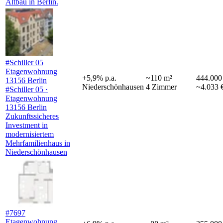
Altbau in Berlin.
#Schiller 05
Etagenwohnung
+
5,9
%
p.a.
~
110
m²
444.000
13156 Berlin
Niederschönhausen
4
Zimmer
~4.033 
#Schiller 05 ·
Etagenwohnung
13156 Berlin
Zukunftssicheres
Investment in
modernisiertem
Mehrfamilienhaus in
Niederschönhausen
#7697
Etagenwohnung