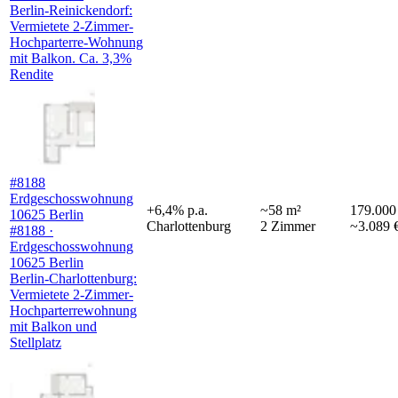
Berlin-Reinickendorf:
Vermietete 2-Zimmer-
Hochparterre-Wohnung
mit Balkon. Ca. 3,3%
Rendite
#8188
Erdgeschosswohnung
+
6,4
%
p.a.
~
58
m²
179.000
10625 Berlin
Charlottenburg
2
Zimmer
~3.089 
#8188 ·
Erdgeschosswohnung
10625 Berlin
Berlin-Charlottenburg:
Vermietete 2-Zimmer-
Hochparterrewohnung
mit Balkon und
Stellplatz