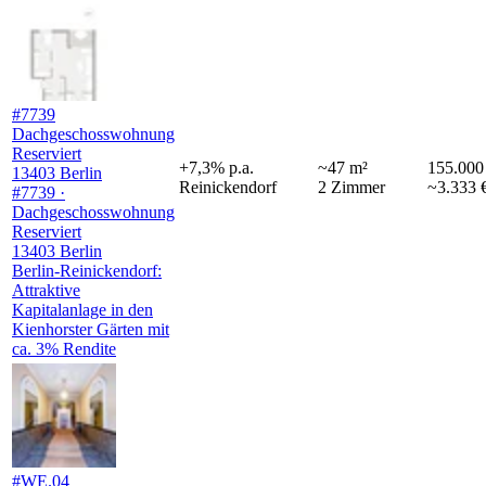
#7739
Dachgeschosswohnung
Reserviert
+
7,3
%
p.a.
~
47
m²
155.000
13403 Berlin
Reinickendorf
2
Zimmer
~3.333 
#7739 ·
Dachgeschosswohnung
Reserviert
13403 Berlin
Berlin-Reinickendorf:
Attraktive
Kapitalanlage in den
Kienhorster Gärten mit
ca. 3% Rendite
#WE.04