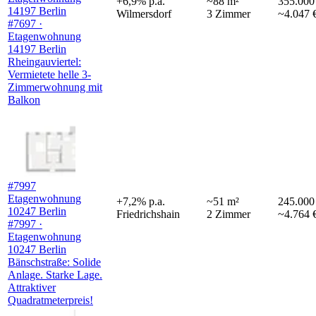
+
6,9
%
p.a.
~
88
m²
355.000
14197 Berlin
Wilmersdorf
3
Zimmer
~4.047 
#7697 ·
Etagenwohnung
14197 Berlin
Rheingauviertel:
Vermietete helle 3-
Zimmerwohnung mit
Balkon
#7997
Etagenwohnung
+
7,2
%
p.a.
~
51
m²
245.000
10247 Berlin
Friedrichshain
2
Zimmer
~4.764 
#7997 ·
Etagenwohnung
10247 Berlin
Bänschstraße: Solide
Anlage. Starke Lage.
Attraktiver
Quadratmeterpreis!