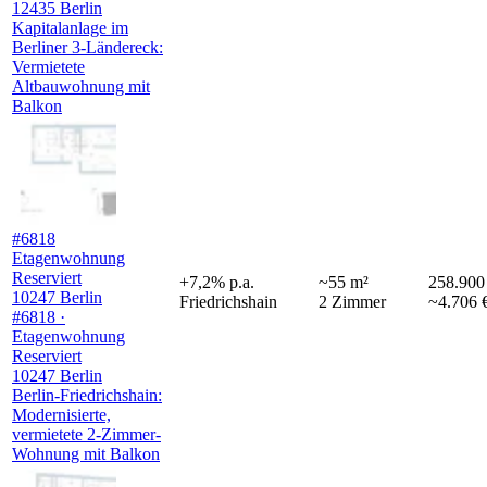
12435 Berlin
Kapitalanlage im
Berliner 3-Ländereck:
Vermietete
Altbauwohnung mit
Balkon
#6818
Etagenwohnung
Reserviert
+
7,2
%
p.a.
~
55
m²
258.900
10247 Berlin
Friedrichshain
2
Zimmer
~4.706 
#6818 ·
Etagenwohnung
Reserviert
10247 Berlin
Berlin-Friedrichshain:
Modernisierte,
vermietete 2-Zimmer-
Wohnung mit Balkon