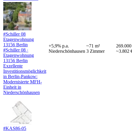
#Schiller 08
Etagenwohnung
13156 Berlin
+
5,9
%
p.a.
~
71
m²
269.000
#Schiller 08 ·
Niederschönhausen
3
Zimmer
~3.802 
Etagenwohnung
13156 Berlin
Exzellente
Investitionsmöglichkeit
in Berlin-Pankow:
Modernisierte MFH-
Einheit in
Niederschönhausen
#KAS86-05