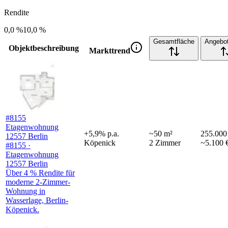
Rendite
0,0 %
10,0 %
Gesamtfläche
Angebot
Objektbeschreibung
Markttrend
#8155
Etagenwohnung
+
5,9
%
p.a.
~
50
m²
255.000
12557 Berlin
Köpenick
2
Zimmer
~5.100 
#8155 ·
Etagenwohnung
12557 Berlin
Über 4 % Rendite für
moderne 2-Zimmer-
Wohnung in
Wasserlage, Berlin-
Köpenick.