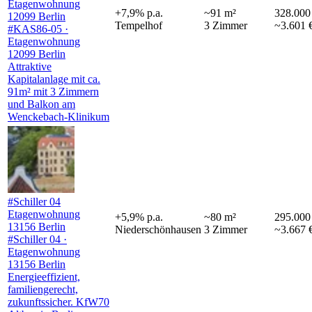
Etagenwohnung
+
7,9
%
p.a.
~
91
m²
328.000
12099 Berlin
Tempelhof
3
Zimmer
~3.601 
#KAS86-05 ·
Etagenwohnung
12099 Berlin
Attraktive
Kapitalanlage mit ca.
91m² mit 3 Zimmern
und Balkon am
Wenckebach-Klinikum
#Schiller 04
Etagenwohnung
+
5,9
%
p.a.
~
80
m²
295.000
13156 Berlin
Niederschönhausen
3
Zimmer
~3.667 
#Schiller 04 ·
Etagenwohnung
13156 Berlin
Energieeffizient,
familiengerecht,
zukunftssicher. KfW70