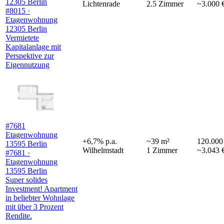
12305 Berlin
Lichtenrade
2.5
Zimmer
~3.000 
#8015 ·
Etagenwohnung
12305 Berlin
Vermietete
Kapitalanlage mit
Perspektive zur
Eigennutzung
#7681
Etagenwohnung
+
6,7
%
p.a.
~
39
m²
120.000
13595 Berlin
Wilhelmstadt
1
Zimmer
~3.043 
#7681 ·
Etagenwohnung
13595 Berlin
Super solides
Investment! Apartment
in beliebter Wohnlage
mit über 3 Prozent
Rendite.