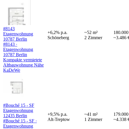
#8143
+
6,2
%
p.a.
~
52
m²
180.000
Etagenwohnung
Schöneberg
2
Zimmer
~3.486 
10787 Berlin
#8143 ·
Etagenwohnung
10787 Berlin
Kompakte vermietete
Altbauwohnung Nähe
KaDeWe
#Bouché 15 - SF
Etagenwohnung
+
9,5
%
p.a.
~
41
m²
179.000
12435 Berlin
Alt-Treptow
1
Zimmer
~4.338 
#Bouché 15 - SF ·
Etagenwohnung