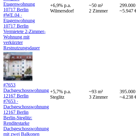
Etagenwohnung
+
6,9
%
p.a.
~
50
m²
299.000
10717 Berlin
Wilmersdorf
2
Zimmer
~5.947 
#WE.04 ·
Etagenwohnung
10717 Berlin
Vermietete 2-Zimmer-
Wohnung mit
verkürzter
Restnutzungsdauer
#7653
Dachgeschosswohnung
+
5,7
%
p.a.
~
93
m²
395.000
12167 Berlin
Steglitz
3
Zimmer
~4.238 
#7653 ·
Dachgeschosswohnung
12167 Berlin
Berlin-Steglitz:
Renditestarke
Dachgeschosswohnung
mit zwei Balkonen