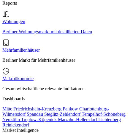
Reports
Wohnungen
Berliner Wohnungsmarkt mit detaillierten Daten
Mehrfamilienhäuser
Berliner Markt für Mehrfamilienhäuser
Makroökonomie
Gesamtwirtschaftliche relevante Indikatoren
Dashboards
Mitte
Friedrichshain-Kreuzberg
Pankow
Charlottenburg-
Wilmersdorf
Spandau
Steglitz-Zehlendorf
Tempelhof-Schöneberg
Neukölln
Treptow-Köpenick
Marzahn-Hellersdorf
Lichtenberg
Reinickendorf
Market Intelligence