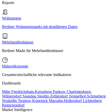
Reports
Wohnungen
Berliner Wohnungsmarkt mit detaillierten Daten
Mehrfamilienhäuser
Berliner Markt für Mehrfamilienhäuser
Makroökonomie
Gesamtwirtschaftliche relevante Indikatoren
Dashboards
Mitte
Friedrichshain-Kreuzberg
Pankow
Charlottenburg-
Wilmersdorf
Spandau
Steglitz-Zehlendorf
Tempelhof-Schöneberg
Neukölln
Treptow-Köpenick
Marzahn-Hellersdorf
Lichtenberg
Reinickendorf
Market Intelligence