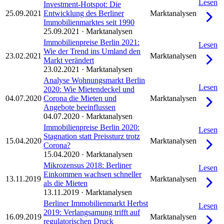
Lesen
Investment-Hotspot: Die
25.09.2021
Entwicklung des Berliner
Marktanalysen
Immobilienmarktes seit 1990
25.09.2021
·
Marktanalysen
Immobilienpreise Berlin 2021:
Lesen
Wie der Trend ins Umland den
23.02.2021
Marktanalysen
Markt verändert
23.02.2021
·
Marktanalysen
Analyse Wohnungsmarkt Berlin
Lesen
2020: Wie Mietendeckel und
04.07.2020
Corona die Mieten und
Marktanalysen
Angebote beeinflussen
04.07.2020
·
Marktanalysen
Immobilienpreise Berlin 2020:
Lesen
Stagnation statt Preissturz trotz
15.04.2020
Marktanalysen
Corona?
15.04.2020
·
Marktanalysen
Mikrozensus 2018: Berliner
Lesen
Einkommen wachsen schneller
13.11.2019
Marktanalysen
als die Mieten
13.11.2019
·
Marktanalysen
Berliner Immobilienmarkt Herbst
Lesen
2019: Verlangsamung trifft auf
16.09.2019
Marktanalysen
regulatorischen Druck