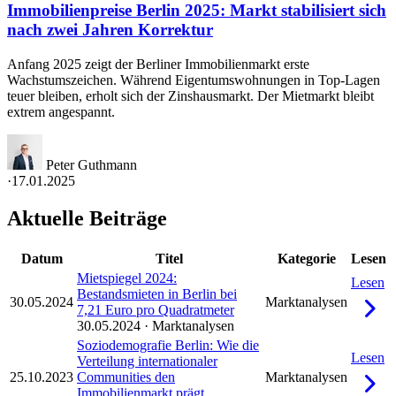
Immobilienpreise Berlin 2025: Markt stabilisiert sich
nach zwei Jahren Korrektur
Anfang 2025 zeigt der Berliner Immobilienmarkt erste
Wachstumszeichen. Während Eigentumswohnungen in Top-Lagen
teuer bleiben, erholt sich der Zinshausmarkt. Der Mietmarkt bleibt
extrem angespannt.
Peter Guthmann
·
17.01.2025
Aktuelle Beiträge
Datum
Titel
Kategorie
Lesen
Mietspiegel 2024:
Lesen
Bestandsmieten in Berlin bei
30.05.2024
Marktanalysen
7,21 Euro pro Quadratmeter
30.05.2024
·
Marktanalysen
Soziodemografie Berlin: Wie die
Lesen
Verteilung internationaler
25.10.2023
Communities den
Marktanalysen
Immobilienmarkt prägt