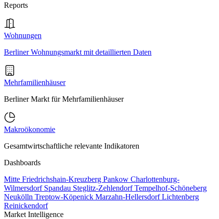
Reports
Wohnungen
Berliner Wohnungsmarkt mit detaillierten Daten
Mehrfamilienhäuser
Berliner Markt für Mehrfamilienhäuser
Makroökonomie
Gesamtwirtschaftliche relevante Indikatoren
Dashboards
Mitte
Friedrichshain-Kreuzberg
Pankow
Charlottenburg-
Wilmersdorf
Spandau
Steglitz-Zehlendorf
Tempelhof-Schöneberg
Neukölln
Treptow-Köpenick
Marzahn-Hellersdorf
Lichtenberg
Reinickendorf
Market Intelligence