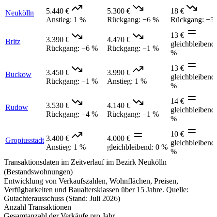
5.440 €
5.300 €
18 €
Neukölln
Anstieg
:
1 %
Rückgang
:
−6 %
Rückgang
:
−5
13 €
3.390 €
4.470 €
Britz
gleichbleibend
Rückgang
:
−6 %
Rückgang
:
−1 %
%
13 €
3.450 €
3.990 €
Buckow
gleichbleibend
Rückgang
:
−1 %
Anstieg
:
1 %
%
14 €
3.530 €
4.140 €
Rudow
gleichbleibend
Rückgang
:
−4 %
Rückgang
:
−1 %
%
10 €
3.400 €
4.000 €
Gropiusstadt
gleichbleibend
Anstieg
:
1 %
gleichbleibend
:
0 %
%
Transaktionsdaten im Zeitverlauf im Bezirk Neukölln
(Bestandswohnungen)
Entwicklung von Verkaufszahlen, Wohnflächen, Preisen,
Verfügbarkeiten und Baualtersklassen über 15 Jahre. Quelle:
Gutachterausschuss (Stand: Juli 2026)
Anzahl Transaktionen
Gesamtanzahl der Verkäufe pro Jahr