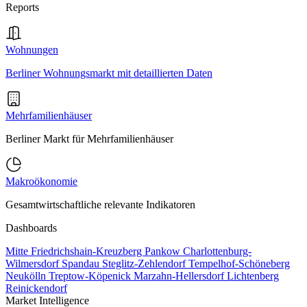
Reports
Wohnungen
Berliner Wohnungsmarkt mit detaillierten Daten
Mehrfamilienhäuser
Berliner Markt für Mehrfamilienhäuser
Makroökonomie
Gesamtwirtschaftliche relevante Indikatoren
Dashboards
Mitte
Friedrichshain-Kreuzberg
Pankow
Charlottenburg-
Wilmersdorf
Spandau
Steglitz-Zehlendorf
Tempelhof-Schöneberg
Neukölln
Treptow-Köpenick
Marzahn-Hellersdorf
Lichtenberg
Reinickendorf
Market Intelligence