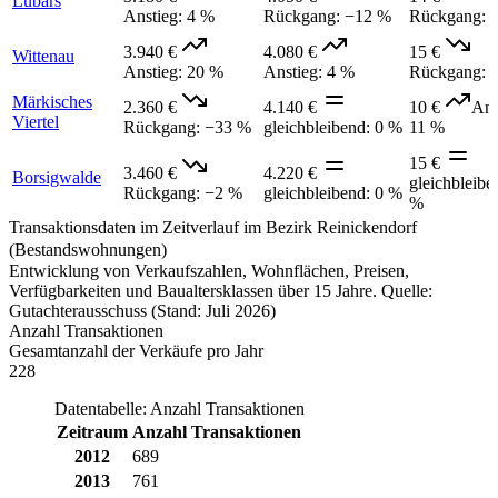
Lübars
Anstieg
:
4 %
Rückgang
:
−12 %
Rückgang
:
3.940 €
4.080 €
15 €
Wittenau
Anstieg
:
20 %
Anstieg
:
4 %
Rückgang
:
Märkisches
2.360 €
4.140 €
10 €
Ans
Viertel
Rückgang
:
−33 %
gleichbleibend
:
0 %
11 %
15 €
3.460 €
4.220 €
Borsigwalde
gleichbleibe
Rückgang
:
−2 %
gleichbleibend
:
0 %
%
Transaktionsdaten im Zeitverlauf im Bezirk Reinickendorf
(Bestandswohnungen)
Entwicklung von Verkaufszahlen, Wohnflächen, Preisen,
Verfügbarkeiten und Baualtersklassen über 15 Jahre. Quelle:
Gutachterausschuss (Stand: Juli 2026)
Anzahl Transaktionen
Gesamtanzahl der Verkäufe pro Jahr
228
Datentabelle: Anzahl Transaktionen
Zeitraum
Anzahl Transaktionen
2012
689
2013
761