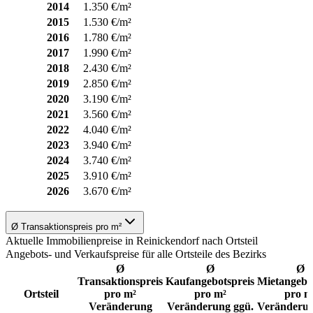
2014
1.350 €/m²
2015
1.530 €/m²
2016
1.780 €/m²
2017
1.990 €/m²
2018
2.430 €/m²
2019
2.850 €/m²
2020
3.190 €/m²
2021
3.560 €/m²
2022
4.040 €/m²
2023
3.940 €/m²
2024
3.740 €/m²
2025
3.910 €/m²
2026
3.670 €/m²
Ø Transaktionspreis pro m²
Aktuelle Immobilienpreise in Reinickendorf nach Ortsteil
Angebots- und Verkaufspreise für alle Ortsteile des Bezirks
Ø
Ø
Ø
Transaktionspreis
Kaufangebotspreis
Mietangebo
Ortsteil
pro m²
pro m²
pro m
Veränderung
Veränderung ggü.
Veränderun