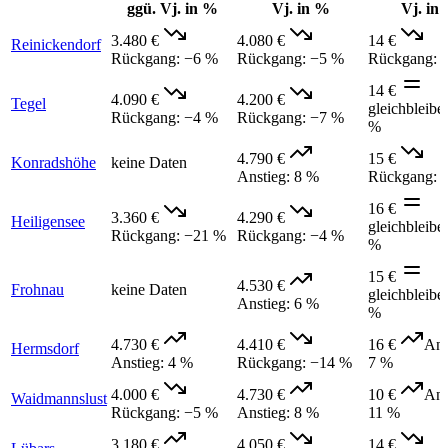
ggü. Vj. in %
Vj. in %
Vj. in
3.480 €
4.080 €
14 €
Reinickendorf
Rückgang
:
−6 %
Rückgang
:
−5 %
Rückgang
:
14 €
4.090 €
4.200 €
Tegel
gleichbleibe
Rückgang
:
−4 %
Rückgang
:
−7 %
%
4.790 €
15 €
Konradshöhe
keine Daten
Anstieg
:
8 %
Rückgang
:
16 €
3.360 €
4.290 €
Heiligensee
gleichbleibe
Rückgang
:
−21 %
Rückgang
:
−4 %
%
15 €
4.530 €
Frohnau
keine Daten
gleichbleibe
Anstieg
:
6 %
%
4.730 €
4.410 €
16 €
Ans
Hermsdorf
Anstieg
:
4 %
Rückgang
:
−14 %
7 %
4.000 €
4.730 €
10 €
Ans
Waidmannslust
Rückgang
:
−5 %
Anstieg
:
8 %
11 %
3.180 €
4.050 €
14 €