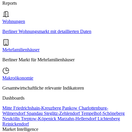
Reports
Wohnungen
Berliner Wohnungsmarkt mit detaillierten Daten
Mehrfamilienhäuser
Berliner Markt für Mehrfamilienhäuser
Makroökonomie
Gesamtwirtschaftliche relevante Indikatoren
Dashboards
Mitte
Friedrichshain-Kreuzberg
Pankow
Charlottenburg-
Wilmersdorf
Spandau
Steglitz-Zehlendorf
Tempelhof-Schöneberg
Neukölln
Treptow-Köpenick
Marzahn-Hellersdorf
Lichtenberg
Reinickendorf
Market Intelligence