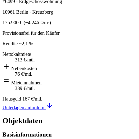
#6499 · Erdgeschosswohnung
10961 Berlin · Kreuzberg
175.900 €
(
~
4.246 €
/m²)
Provisionsfrei für den Käufer
Rendite
~2,1 %
Nettokaltmiete
313 €
/mtl.
Nebenkosten
76 €
/mtl.
Mieteinnahmen
389 €
/mtl.
Hausgeld
167 €
/mtl.
Unterlagen anfordern
Objektdaten
Basisinformationen