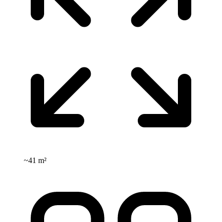
~
41 m²