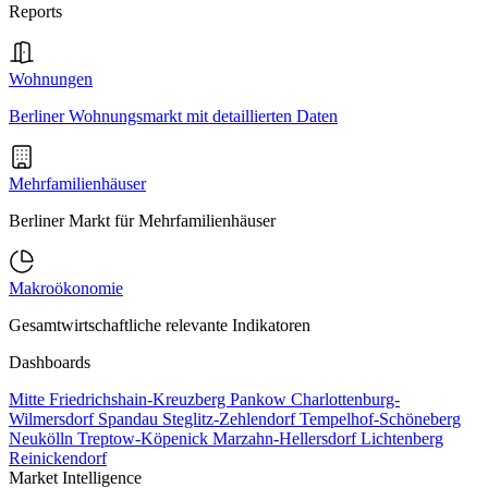
Reports
Wohnungen
Berliner Wohnungsmarkt mit detaillierten Daten
Mehrfamilienhäuser
Berliner Markt für Mehrfamilienhäuser
Makroökonomie
Gesamtwirtschaftliche relevante Indikatoren
Dashboards
Mitte
Friedrichshain-Kreuzberg
Pankow
Charlottenburg-
Wilmersdorf
Spandau
Steglitz-Zehlendorf
Tempelhof-Schöneberg
Neukölln
Treptow-Köpenick
Marzahn-Hellersdorf
Lichtenberg
Reinickendorf
Market Intelligence