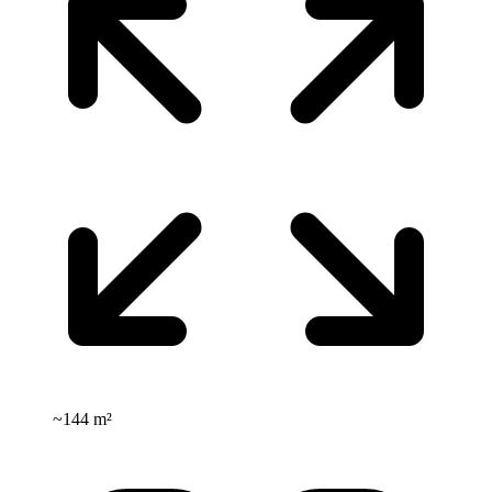
~
144 m²