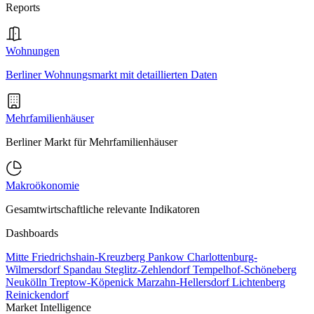
Reports
Wohnungen
Berliner Wohnungsmarkt mit detaillierten Daten
Mehrfamilienhäuser
Berliner Markt für Mehrfamilienhäuser
Makroökonomie
Gesamtwirtschaftliche relevante Indikatoren
Dashboards
Mitte
Friedrichshain-Kreuzberg
Pankow
Charlottenburg-
Wilmersdorf
Spandau
Steglitz-Zehlendorf
Tempelhof-Schöneberg
Neukölln
Treptow-Köpenick
Marzahn-Hellersdorf
Lichtenberg
Reinickendorf
Market Intelligence