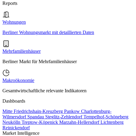
Reports
Wohnungen
Berliner Wohnungsmarkt mit detaillierten Daten
Mehrfamilienhäuser
Berliner Markt für Mehrfamilienhäuser
Makroökonomie
Gesamtwirtschaftliche relevante Indikatoren
Dashboards
Mitte
Friedrichshain-Kreuzberg
Pankow
Charlottenburg-
Wilmersdorf
Spandau
Steglitz-Zehlendorf
Tempelhof-Schöneberg
Neukölln
Treptow-Köpenick
Marzahn-Hellersdorf
Lichtenberg
Reinickendorf
Market Intelligence