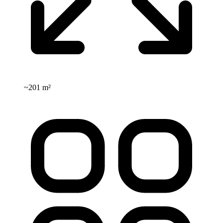
~
201 m²