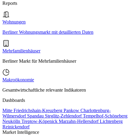
Reports
Wohnungen
Berliner Wohnungsmarkt mit detaillierten Daten
Mehrfamilienhäuser
Berliner Markt für Mehrfamilienhäuser
Makroökonomie
Gesamtwirtschaftliche relevante Indikatoren
Dashboards
Mitte
Friedrichshain-Kreuzberg
Pankow
Charlottenburg-
Wilmersdorf
Spandau
Steglitz-Zehlendorf
Tempelhof-Schöneberg
Neukölln
Treptow-Köpenick
Marzahn-Hellersdorf
Lichtenberg
Reinickendorf
Market Intelligence