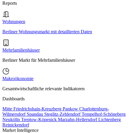
Reports
Wohnungen
Berliner Wohnungsmarkt mit detaillierten Daten
Mehrfamilienhäuser
Berliner Markt für Mehrfamilienhäuser
Makroökonomie
Gesamtwirtschaftliche relevante Indikatoren
Dashboards
Mitte
Friedrichshain-Kreuzberg
Pankow
Charlottenburg-
Wilmersdorf
Spandau
Steglitz-Zehlendorf
Tempelhof-Schöneberg
Neukölln
Treptow-Köpenick
Marzahn-Hellersdorf
Lichtenberg
Reinickendorf
Market Intelligence