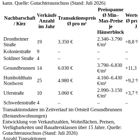
kann. Quelle: Gutachterausschuss (Stand: Juli 2026)
Preisspanne
Verkäufe
Ø Min–
Wertst
Nachbarschaft
Transaktionspreis
Anzahl
Max-Preise
Ø pro 
/ Kiez
Ø pro m²
im Jahr
je
Ja
Häuserblock
Drontheimer
2.340
–
3.790
19
3.350 €
+
8,8
%
Straße
€/m²
Koloniestraße
9
–
–
–
Soldiner Straße
4
–
–
–
3.790
–
6.830
Gesundbrunnen
14
6.030 €
+
11,3
€/m²
Humboldthain
4.160
–
6.430
25
4.980 €
+
9,2
%
Nordwest
€/m²
2.990
–
3.150
Uferstraße
10
3.060 €
+
3,7
%
€/m²
Schwedenstraße
4
–
–
–
Transaktionsdaten im Zeitverlauf im Ortsteil Gesundbrunnen
(Bestandswohnungen)
Entwicklung von Verkaufszahlen, Wohnflächen, Preisen,
Verfügbarkeiten und Baualtersklassen über 15 Jahre. Quelle:
Gutachterausschuss (Stand: Juli 2026)
Anzahl Transaktionen