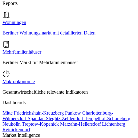
Reports
Wohnungen
Berliner Wohnungsmarkt mit detaillierten Daten
Mehrfamilienhäuser
Berliner Markt für Mehrfamilienhäuser
Makroökonomie
Gesamtwirtschaftliche relevante Indikatoren
Dashboards
Mitte
Friedrichshain-Kreuzberg
Pankow
Charlottenburg-
Wilmersdorf
Spandau
Steglitz-Zehlendorf
Tempelhof-Schöneberg
Neukölln
Treptow-Köpenick
Marzahn-Hellersdorf
Lichtenberg
Reinickendorf
Market Intelligence