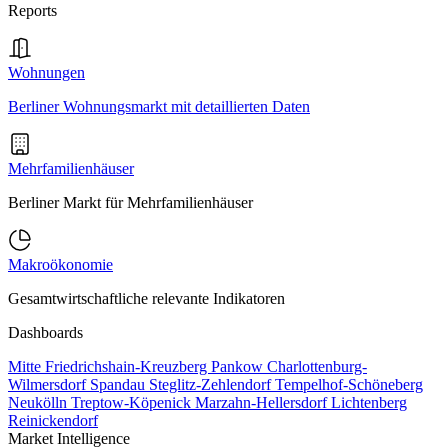
Reports
Wohnungen
Berliner Wohnungsmarkt mit detaillierten Daten
Mehrfamilienhäuser
Berliner Markt für Mehrfamilienhäuser
Makroökonomie
Gesamtwirtschaftliche relevante Indikatoren
Dashboards
Mitte
Friedrichshain-Kreuzberg
Pankow
Charlottenburg-
Wilmersdorf
Spandau
Steglitz-Zehlendorf
Tempelhof-Schöneberg
Neukölln
Treptow-Köpenick
Marzahn-Hellersdorf
Lichtenberg
Reinickendorf
Market Intelligence