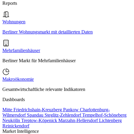
Reports
Wohnungen
Berliner Wohnungsmarkt mit detaillierten Daten
Mehrfamilienhäuser
Berliner Markt für Mehrfamilienhäuser
Makroökonomie
Gesamtwirtschaftliche relevante Indikatoren
Dashboards
Mitte
Friedrichshain-Kreuzberg
Pankow
Charlottenburg-
Wilmersdorf
Spandau
Steglitz-Zehlendorf
Tempelhof-Schöneberg
Neukölln
Treptow-Köpenick
Marzahn-Hellersdorf
Lichtenberg
Reinickendorf
Market Intelligence