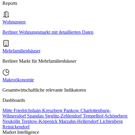
Reports
Wohnungen
Berliner Wohnungsmarkt mit detaillierten Daten
Mehrfamilienhäuser
Berliner Markt für Mehrfamilienhäuser
Makroökonomie
Gesamtwirtschaftliche relevante Indikatoren
Dashboards
Mitte
Friedrichshain-Kreuzberg
Pankow
Charlottenburg-
Wilmersdorf
Spandau
Steglitz-Zehlendorf
Tempelhof-Schöneberg
Neukölln
Treptow-Köpenick
Marzahn-Hellersdorf
Lichtenberg
Reinickendorf
Market Intelligence