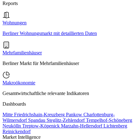
Reports
Wohnungen
Berliner Wohnungsmarkt mit detaillierten Daten
Mehrfamilienhäuser
Berliner Markt für Mehrfamilienhäuser
Makroökonomie
Gesamtwirtschaftliche relevante Indikatoren
Dashboards
Mitte
Friedrichshain-Kreuzberg
Pankow
Charlottenburg-
Wilmersdorf
Spandau
Steglitz-Zehlendorf
Tempelhof-Schöneberg
Neukölln
Treptow-Köpenick
Marzahn-Hellersdorf
Lichtenberg
Reinickendorf
Market Intelligence