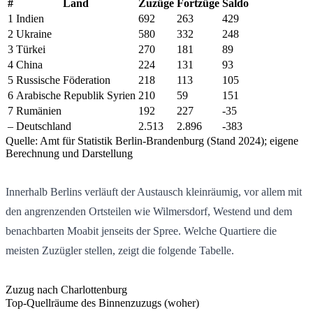
#
Land
Zuzüge
Fortzüge
Saldo
1
Indien
692
263
429
2
Ukraine
580
332
248
3
Türkei
270
181
89
4
China
224
131
93
5
Russische Föderation
218
113
105
6
Arabische Republik Syrien
210
59
151
7
Rumänien
192
227
-35
–
Deutschland
2.513
2.896
-383
Quelle: Amt für Statistik Berlin-Brandenburg (Stand 2024); eigene
Berechnung und Darstellung
Innerhalb Berlins verläuft der Austausch kleinräumig, vor allem mit
den angrenzenden Ortsteilen wie Wilmersdorf, Westend und dem
benachbarten Moabit jenseits der Spree. Welche Quartiere die
meisten Zuzügler stellen, zeigt die folgende Tabelle.
Zuzug nach Charlottenburg
Top-Quellräume des Binnenzuzugs (woher)