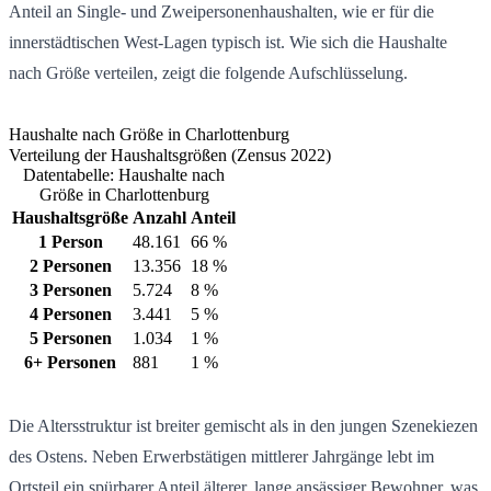
Anteil an Single- und Zweipersonenhaushalten, wie er für die
innerstädtischen West-Lagen typisch ist. Wie sich die Haushalte
nach Größe verteilen, zeigt die folgende Aufschlüsselung.
Haushalte nach Größe in Charlottenburg
Verteilung der Haushaltsgrößen (Zensus 2022)
Datentabelle: Haushalte nach
Größe in Charlottenburg
Haushaltsgröße
Anzahl
Anteil
1 Person
48.161
66 %
2 Personen
13.356
18 %
3 Personen
5.724
8 %
4 Personen
3.441
5 %
5 Personen
1.034
1 %
6+ Personen
881
1 %
Die Altersstruktur ist breiter gemischt als in den jungen Szenekiezen
des Ostens. Neben Erwerbstätigen mittlerer Jahrgänge lebt im
Ortsteil ein spürbarer Anteil älterer, lange ansässiger Bewohner, was