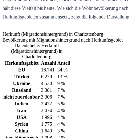
hält diese Vielfalt bis heute. Wie sich die Wohnbevölkerung nach
Herkunftsgebieten zusammensetzt, zeigt die folgende Darstellung.
Herkunft (Migrationshintergrund) in Charlottenburg
Bevölkerung mit Migrationshintergrund nach Herkunftsgebiet
Datentabelle: Herkunft
(Migrationshintergrund) in
Charlottenburg
Herkunftsgebiet
Anzahl
Anteil
EU
16.741
34 %
Türkei
6.279
13 %
Ukraine
4.530
9 %
Russland
3.381
7 %
nicht zuordenbar
3.306
7 %
Indien
2.477
5 %
Iran
2.074
4 %
USA
1.996
4 %
Syrien
1.775
4 %
China
1.649
3 %
Ver. Königreich
1.098
2 %