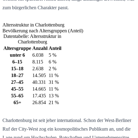
zum bürgerlichen Charakter passt.
Altersstruktur in Charlottenburg
Bevölkerung nach Altersgruppen (Anteil)
Datentabelle: Altersstruktur in
Charlottenburg
Altersgruppe
Anzahl
Anteil
unter 6
6.038
5 %
6–15
8.115
6 %
15–18
2.638
2 %
18–27
14.505
11 %
27–45
40.331
31 %
45–55
14.665
11 %
55–65
17.435
13 %
65+
26.854
21 %
Charlottenburg ist seit jeher international. Schon der West-Berliner
Ruf der City-West zog ein kosmopolitisches Publikum an, und die
Lage rund um Hochschulen, Botschaften und Unternehmenssitze