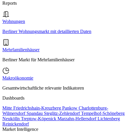
Reports
Wohnungen
Berliner Wohnungsmarkt mit detaillierten Daten
Mehrfamilienhäuser
Berliner Markt für Mehrfamilienhäuser
Makroökonomie
Gesamtwirtschaftliche relevante Indikatoren
Dashboards
Mitte
Friedrichshain-Kreuzberg
Pankow
Charlottenburg-
Wilmersdorf
Spandau
Steglitz-Zehlendorf
Tempelhof-Schöneberg
Neukölln
Treptow-Köpenick
Marzahn-Hellersdorf
Lichtenberg
Reinickendorf
Market Intelligence