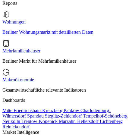
Reports
Wohnungen
Berliner Wohnungsmarkt mit detaillierten Daten
Mehrfamilienhäuser
Berliner Markt für Mehrfamilienhäuser
Makroökonomie
Gesamtwirtschaftliche relevante Indikatoren
Dashboards
Mitte
Friedrichshain-Kreuzberg
Pankow
Charlottenburg-
Wilmersdorf
Spandau
Steglitz-Zehlendorf
Tempelhof-Schöneberg
Neukölln
Treptow-Köpenick
Marzahn-Hellersdorf
Lichtenberg
Reinickendorf
Market Intelligence