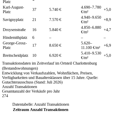
Platz
Karl-August-
4.690
–
7.780
37
5.740 €
+
5,0
Platz
€/m²
4.940
–
9.650
Savignyplatz
21
7.570 €
+
8,9
€/m²
4.850
–
6.880
Droysenstraße
16
5.840 €
+
4,7
€/m²
Hindemithplatz
6
–
–
–
George-Grosz-
5.620
–
17
8.650 €
+
6,9
Platz
11.100
€/m²
5.410
–
9.530
Breitscheidplatz
10
6.920 €
+
5,0
€/m²
Transaktionsdaten im Zeitverlauf im Ortsteil Charlottenburg
(Bestandswohnungen)
Entwicklung von Verkaufszahlen, Wohnflächen, Preisen,
Verfügbarkeiten und Baualtersklassen über 15 Jahre. Quelle:
Gutachterausschuss (Stand: Juli 2026)
Anzahl Transaktionen
Gesamtanzahl der Verkäufe pro Jahr
274
Datentabelle: Anzahl Transaktionen
Zeitraum
Anzahl Transaktionen