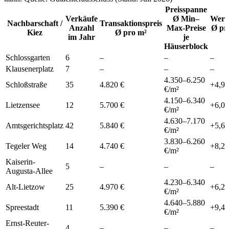
Preisspanne
Verkäufe
Ø Min–
Wert
Nachbarschaft /
Transaktionspreis
Anzahl
Max-Preise
Ø pr
Kiez
Ø pro m²
im Jahr
je
Häuserblock
Schlossgarten
6
–
–
–
Klausenerplatz
7
–
–
–
4.350
–
6.250
Schloßstraße
35
4.820 €
+
4,9
€/m²
4.150
–
6.340
Lietzensee
12
5.700 €
+
6,0
€/m²
4.630
–
7.170
Amtsgerichtsplatz
42
5.840 €
+
5,6
€/m²
3.830
–
6.260
Tegeler Weg
14
4.740 €
+
8,2
€/m²
Kaiserin-
5
–
–
–
Augusta-Allee
4.230
–
6.340
Alt-Lietzow
25
4.970 €
+
6,2
€/m²
4.640
–
5.880
Spreestadt
11
5.390 €
+
9,4
€/m²
Ernst-Reuter-
4
–
–
–