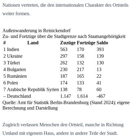
Nationen vertreten, die den internationalen Charakter des Ortsteils
weiter formen.
Außenwanderung in Reinickendorf
Zu- und Fortzüge über die Stadtgrenze nach Staatsangehörigkeit
#
Land
Zuzüge
Fortzüge
Saldo
1
Indien
563
170
393
2
Ukraine
297
158
139
3
Türkei
262
132
130
4
Bulgarien
230
217
13
5
Rumänien
187
165
22
6
Polen
174
133
41
7
Arabische Republik Syrien
138
78
60
–
Deutschland
1.147
1.614
-467
Quelle: Amt für Statistik Berlin-Brandenburg (Stand 2024); eigene
Berechnung und Darstellung
Zugleich verlassen Menschen den Ortsteil, manche in Richtung
Umland mit eigenem Haus, andere in andere Teile der Stadt.