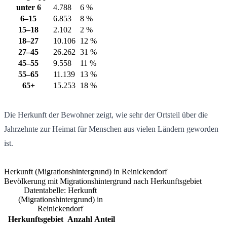
unter 6
4.788
6 %
6–15
6.853
8 %
15–18
2.102
2 %
18–27
10.106
12 %
27–45
26.262
31 %
45–55
9.558
11 %
55–65
11.139
13 %
65+
15.253
18 %
Die Herkunft der Bewohner zeigt, wie sehr der Ortsteil über die
Jahrzehnte zur Heimat für Menschen aus vielen Ländern geworden
ist.
Herkunft (Migrationshintergrund) in Reinickendorf
Bevölkerung mit Migrationshintergrund nach Herkunftsgebiet
Datentabelle: Herkunft
(Migrationshintergrund) in
Reinickendorf
Herkunftsgebiet
Anzahl
Anteil