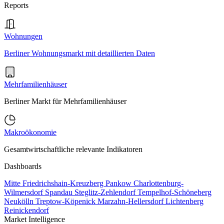
Reports
Wohnungen
Berliner Wohnungsmarkt mit detaillierten Daten
Mehrfamilienhäuser
Berliner Markt für Mehrfamilienhäuser
Makroökonomie
Gesamtwirtschaftliche relevante Indikatoren
Dashboards
Mitte
Friedrichshain-Kreuzberg
Pankow
Charlottenburg-
Wilmersdorf
Spandau
Steglitz-Zehlendorf
Tempelhof-Schöneberg
Neukölln
Treptow-Köpenick
Marzahn-Hellersdorf
Lichtenberg
Reinickendorf
Market Intelligence