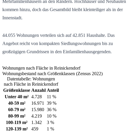
Mehrfamilienhäusern an den Rändern. Hochhäuser und Neubauten
kommen hinzu, doch das Gesamtbild bleibt kleinteiliger als in der
Innenstadt.
44.055
Wohnungen verteilen sich auf
42.851
Haushalte. Das
Angebot reicht von kompakten Siedlungswohnungen bis zu
großzügigen Grundrissen in den Einfamilienhausgegenden.
Wohnungen nach Fläche in Reinickendorf
Wohnungsbestand nach Größenklassen (Zensus 2022)
Datentabelle: Wohnungen
nach Fläche in Reinickendorf
Größenklasse
Anzahl
Anteil
Unter 40 m²
4.728
11 %
40-59 m²
16.971
39 %
60-79 m²
15.980
36 %
80-99 m²
4.219
10 %
100-119 m²
1.342
3 %
120-139 m²
459
1 %