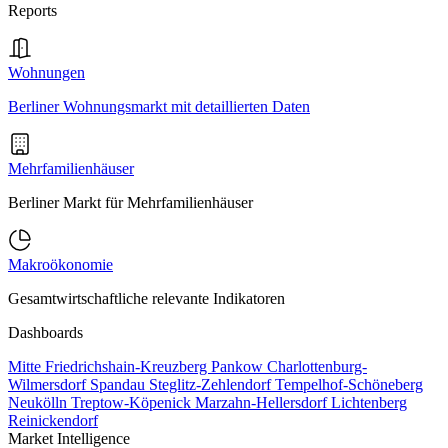
Reports
Wohnungen
Berliner Wohnungsmarkt mit detaillierten Daten
Mehrfamilienhäuser
Berliner Markt für Mehrfamilienhäuser
Makroökonomie
Gesamtwirtschaftliche relevante Indikatoren
Dashboards
Mitte
Friedrichshain-Kreuzberg
Pankow
Charlottenburg-
Wilmersdorf
Spandau
Steglitz-Zehlendorf
Tempelhof-Schöneberg
Neukölln
Treptow-Köpenick
Marzahn-Hellersdorf
Lichtenberg
Reinickendorf
Market Intelligence