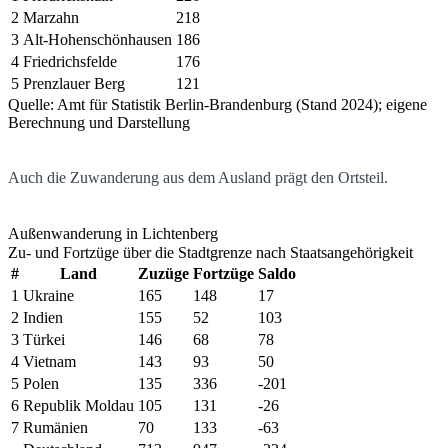
2
Marzahn
218
3
Alt-Hohenschönhausen
186
4
Friedrichsfelde
176
5
Prenzlauer Berg
121
Quelle: Amt für Statistik Berlin-Brandenburg (Stand 2024); eigene
Berechnung und Darstellung
Auch die Zuwanderung aus dem Ausland prägt den Ortsteil.
Außenwanderung in Lichtenberg
Zu- und Fortzüge über die Stadtgrenze nach Staatsangehörigkeit
#
Land
Zuzüge
Fortzüge
Saldo
1
Ukraine
165
148
17
2
Indien
155
52
103
3
Türkei
146
68
78
4
Vietnam
143
93
50
5
Polen
135
336
-201
6
Republik Moldau
105
131
-26
7
Rumänien
70
133
-63