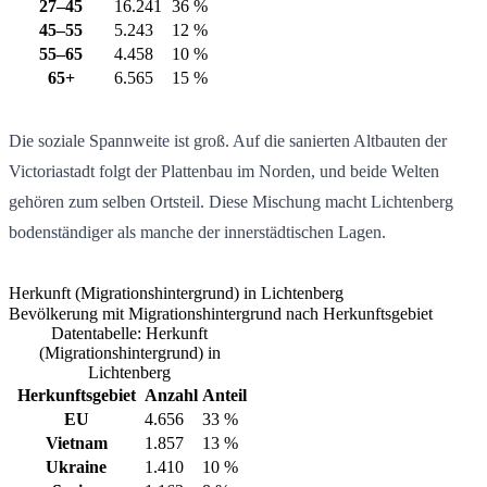
27–45
16.241
36 %
45–55
5.243
12 %
55–65
4.458
10 %
65+
6.565
15 %
Die soziale Spannweite ist groß. Auf die sanierten Altbauten der
Victoriastadt folgt der Plattenbau im Norden, und beide Welten
gehören zum selben Ortsteil. Diese Mischung macht Lichtenberg
bodenständiger als manche der innerstädtischen Lagen.
Herkunft (Migrationshintergrund) in Lichtenberg
Bevölkerung mit Migrationshintergrund nach Herkunftsgebiet
Datentabelle: Herkunft
(Migrationshintergrund) in
Lichtenberg
Herkunftsgebiet
Anzahl
Anteil
EU
4.656
33 %
Vietnam
1.857
13 %
Ukraine
1.410
10 %