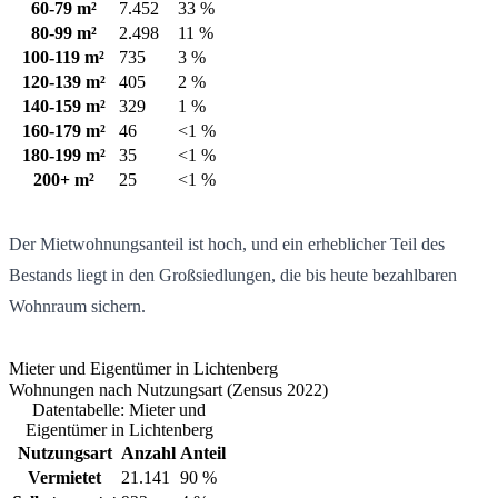
60-79 m²
7.452
33 %
80-99 m²
2.498
11 %
100-119 m²
735
3 %
120-139 m²
405
2 %
140-159 m²
329
1 %
160-179 m²
46
<1 %
180-199 m²
35
<1 %
200+ m²
25
<1 %
Der Mietwohnungsanteil ist hoch, und ein erheblicher Teil des
Bestands liegt in den Großsiedlungen, die bis heute bezahlbaren
Wohnraum sichern.
Mieter und Eigentümer in Lichtenberg
Wohnungen nach Nutzungsart (Zensus 2022)
Datentabelle: Mieter und
Eigentümer in Lichtenberg
Nutzungsart
Anzahl
Anteil
Vermietet
21.141
90 %