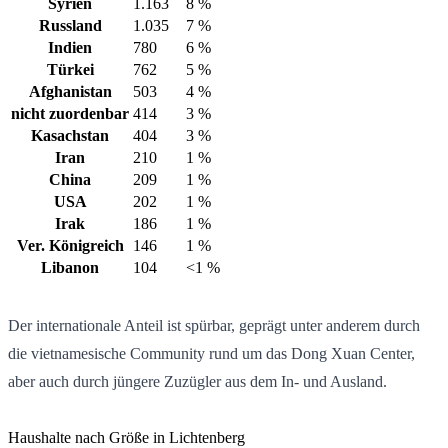
Syrien
1.163
8 %
Russland
1.035
7 %
Indien
780
6 %
Türkei
762
5 %
Afghanistan
503
4 %
nicht zuordenbar
414
3 %
Kasachstan
404
3 %
Iran
210
1 %
China
209
1 %
USA
202
1 %
Irak
186
1 %
Ver. Königreich
146
1 %
Libanon
104
<1 %
Der internationale Anteil ist spürbar, geprägt unter anderem durch
die vietnamesische Community rund um das Dong Xuan Center,
aber auch durch jüngere Zuzügler aus dem In- und Ausland.
Haushalte nach Größe in Lichtenberg