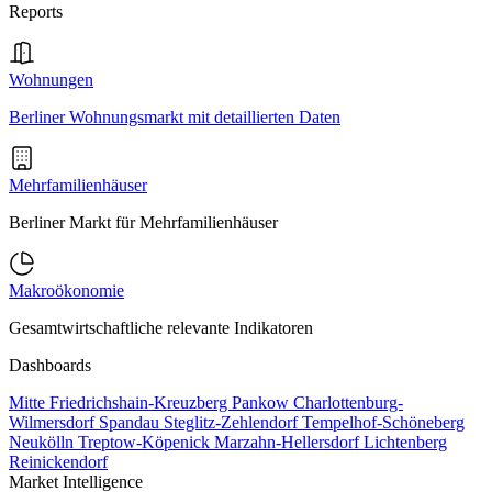
Reports
Wohnungen
Berliner Wohnungsmarkt mit detaillierten Daten
Mehrfamilienhäuser
Berliner Markt für Mehrfamilienhäuser
Makroökonomie
Gesamtwirtschaftliche relevante Indikatoren
Dashboards
Mitte
Friedrichshain-Kreuzberg
Pankow
Charlottenburg-
Wilmersdorf
Spandau
Steglitz-Zehlendorf
Tempelhof-Schöneberg
Neukölln
Treptow-Köpenick
Marzahn-Hellersdorf
Lichtenberg
Reinickendorf
Market Intelligence