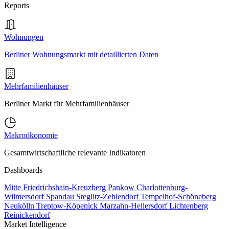
Reports
Wohnungen
Berliner Wohnungsmarkt mit detaillierten Daten
Mehrfamilienhäuser
Berliner Markt für Mehrfamilienhäuser
Makroökonomie
Gesamtwirtschaftliche relevante Indikatoren
Dashboards
Mitte
Friedrichshain-Kreuzberg
Pankow
Charlottenburg-
Wilmersdorf
Spandau
Steglitz-Zehlendorf
Tempelhof-Schöneberg
Neukölln
Treptow-Köpenick
Marzahn-Hellersdorf
Lichtenberg
Reinickendorf
Market Intelligence