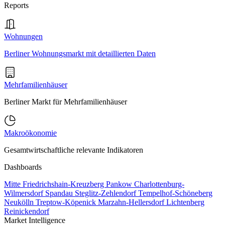
Reports
Wohnungen
Berliner Wohnungsmarkt mit detaillierten Daten
Mehrfamilienhäuser
Berliner Markt für Mehrfamilienhäuser
Makroökonomie
Gesamtwirtschaftliche relevante Indikatoren
Dashboards
Mitte
Friedrichshain-Kreuzberg
Pankow
Charlottenburg-
Wilmersdorf
Spandau
Steglitz-Zehlendorf
Tempelhof-Schöneberg
Neukölln
Treptow-Köpenick
Marzahn-Hellersdorf
Lichtenberg
Reinickendorf
Market Intelligence