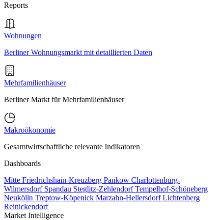
Reports
Wohnungen
Berliner Wohnungsmarkt mit detaillierten Daten
Mehrfamilienhäuser
Berliner Markt für Mehrfamilienhäuser
Makroökonomie
Gesamtwirtschaftliche relevante Indikatoren
Dashboards
Mitte
Friedrichshain-Kreuzberg
Pankow
Charlottenburg-
Wilmersdorf
Spandau
Steglitz-Zehlendorf
Tempelhof-Schöneberg
Neukölln
Treptow-Köpenick
Marzahn-Hellersdorf
Lichtenberg
Reinickendorf
Market Intelligence