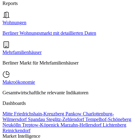
Reports
Wohnungen
Berliner Wohnungsmarkt mit detaillierten Daten
Mehrfamilienhäuser
Berliner Markt für Mehrfamilienhäuser
Makroökonomie
Gesamtwirtschaftliche relevante Indikatoren
Dashboards
Mitte
Friedrichshain-Kreuzberg
Pankow
Charlottenburg-
Wilmersdorf
Spandau
Steglitz-Zehlendorf
Tempelhof-Schöneberg
Neukölln
Treptow-Köpenick
Marzahn-Hellersdorf
Lichtenberg
Reinickendorf
Market Intelligence