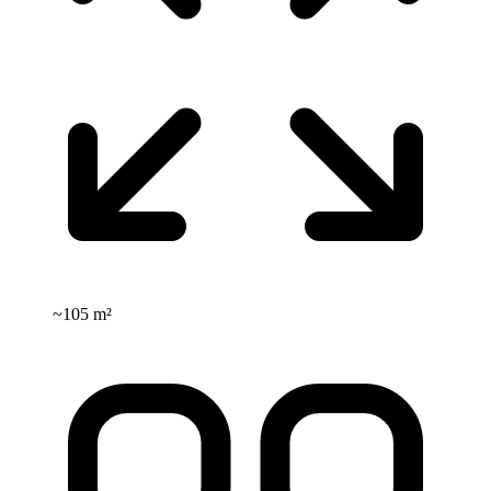
~
105 m²