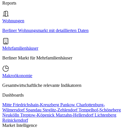
Reports
Wohnungen
Berliner Wohnungsmarkt mit detaillierten Daten
Mehrfamilienhäuser
Berliner Markt für Mehrfamilienhäuser
Makroökonomie
Gesamtwirtschaftliche relevante Indikatoren
Dashboards
Mitte
Friedrichshain-Kreuzberg
Pankow
Charlottenburg-
Wilmersdorf
Spandau
Steglitz-Zehlendorf
Tempelhof-Schöneberg
Neukölln
Treptow-Köpenick
Marzahn-Hellersdorf
Lichtenberg
Reinickendorf
Market Intelligence