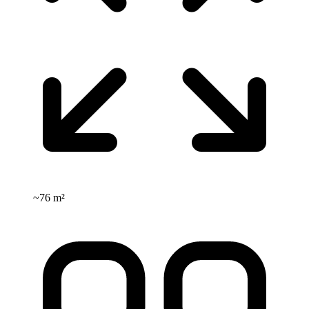
~
76 m²