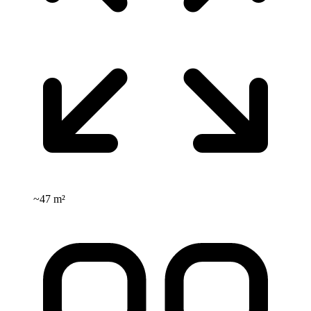
~
47 m²