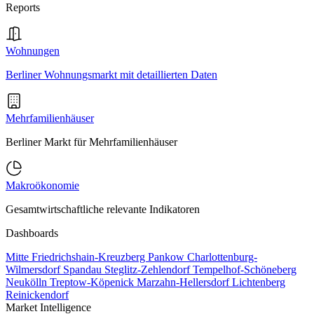
Reports
Wohnungen
Berliner Wohnungsmarkt mit detaillierten Daten
Mehrfamilienhäuser
Berliner Markt für Mehrfamilienhäuser
Makroökonomie
Gesamtwirtschaftliche relevante Indikatoren
Dashboards
Mitte
Friedrichshain-Kreuzberg
Pankow
Charlottenburg-
Wilmersdorf
Spandau
Steglitz-Zehlendorf
Tempelhof-Schöneberg
Neukölln
Treptow-Köpenick
Marzahn-Hellersdorf
Lichtenberg
Reinickendorf
Market Intelligence