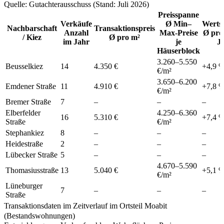
Quelle: Gutachterausschuss (Stand: Juli 2026)
Preisspanne
Verkäufe
Ø Min–
Werts
Nachbarschaft
Transaktionspreis
Anzahl
Max-Preise
Ø pro
/ Kiez
Ø pro m²
im Jahr
je
J
Häuserblock
3.260
–
5.550
Beusselkiez
14
4.350 €
+
4,9
€/m²
3.650
–
6.200
Emdener Straße
11
4.910 €
+
7,8
€/m²
Bremer Straße
7
–
–
–
Elberfelder
4.250
–
6.360
16
5.310 €
+
7,4
Straße
€/m²
Stephankiez
8
–
–
–
Heidestraße
2
–
–
–
Lübecker Straße
5
–
–
–
4.670
–
5.590
Thomasiusstraße
13
5.040 €
+
5,1
€/m²
Lüneburger
7
–
–
–
Straße
Transaktionsdaten im Zeitverlauf im Ortsteil Moabit
(Bestandswohnungen)