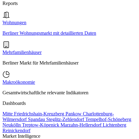
Reports
Wohnungen
Berliner Wohnungsmarkt mit detaillierten Daten
Mehrfamilienhäuser
Berliner Markt für Mehrfamilienhäuser
Makroökonomie
Gesamtwirtschaftliche relevante Indikatoren
Dashboards
Mitte
Friedrichshain-Kreuzberg
Pankow
Charlottenburg-
Wilmersdorf
Spandau
Steglitz-Zehlendorf
Tempelhof-Schöneberg
Neukölln
Treptow-Köpenick
Marzahn-Hellersdorf
Lichtenberg
Reinickendorf
Market Intelligence