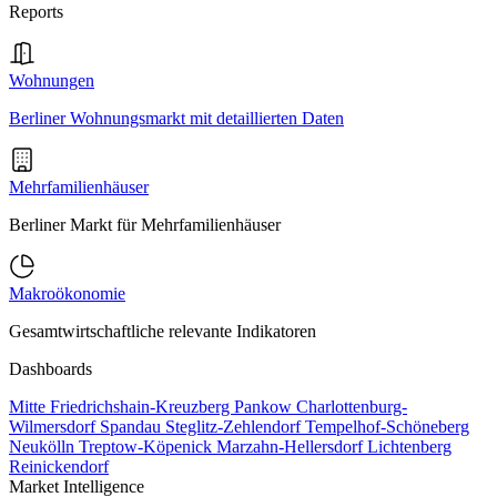
Reports
Wohnungen
Berliner Wohnungsmarkt mit detaillierten Daten
Mehrfamilienhäuser
Berliner Markt für Mehrfamilienhäuser
Makroökonomie
Gesamtwirtschaftliche relevante Indikatoren
Dashboards
Mitte
Friedrichshain-Kreuzberg
Pankow
Charlottenburg-
Wilmersdorf
Spandau
Steglitz-Zehlendorf
Tempelhof-Schöneberg
Neukölln
Treptow-Köpenick
Marzahn-Hellersdorf
Lichtenberg
Reinickendorf
Market Intelligence