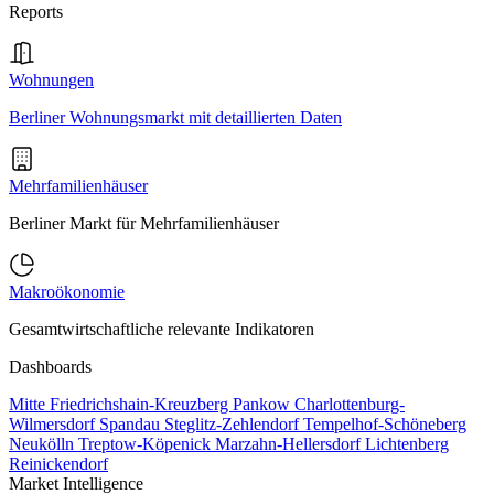
Reports
Wohnungen
Berliner Wohnungsmarkt mit detaillierten Daten
Mehrfamilienhäuser
Berliner Markt für Mehrfamilienhäuser
Makroökonomie
Gesamtwirtschaftliche relevante Indikatoren
Dashboards
Mitte
Friedrichshain-Kreuzberg
Pankow
Charlottenburg-
Wilmersdorf
Spandau
Steglitz-Zehlendorf
Tempelhof-Schöneberg
Neukölln
Treptow-Köpenick
Marzahn-Hellersdorf
Lichtenberg
Reinickendorf
Market Intelligence