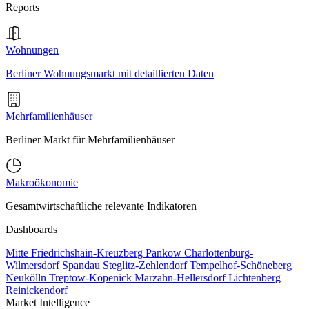
Reports
Wohnungen
Berliner Wohnungsmarkt mit detaillierten Daten
Mehrfamilienhäuser
Berliner Markt für Mehrfamilienhäuser
Makroökonomie
Gesamtwirtschaftliche relevante Indikatoren
Dashboards
Mitte
Friedrichshain-Kreuzberg
Pankow
Charlottenburg-
Wilmersdorf
Spandau
Steglitz-Zehlendorf
Tempelhof-Schöneberg
Neukölln
Treptow-Köpenick
Marzahn-Hellersdorf
Lichtenberg
Reinickendorf
Market Intelligence