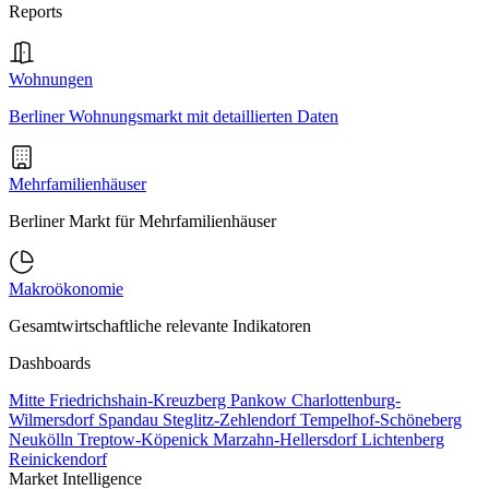
Reports
Wohnungen
Berliner Wohnungsmarkt mit detaillierten Daten
Mehrfamilienhäuser
Berliner Markt für Mehrfamilienhäuser
Makroökonomie
Gesamtwirtschaftliche relevante Indikatoren
Dashboards
Mitte
Friedrichshain-Kreuzberg
Pankow
Charlottenburg-
Wilmersdorf
Spandau
Steglitz-Zehlendorf
Tempelhof-Schöneberg
Neukölln
Treptow-Köpenick
Marzahn-Hellersdorf
Lichtenberg
Reinickendorf
Market Intelligence