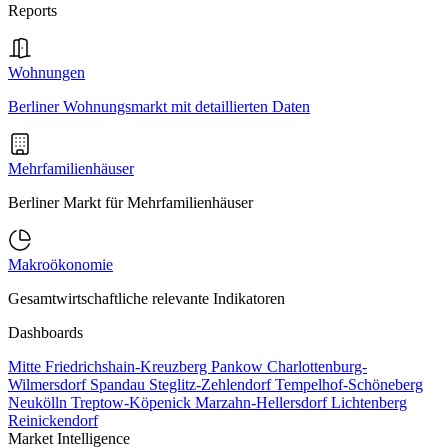
Reports
Wohnungen
Berliner Wohnungsmarkt mit detaillierten Daten
Mehrfamilienhäuser
Berliner Markt für Mehrfamilienhäuser
Makroökonomie
Gesamtwirtschaftliche relevante Indikatoren
Dashboards
Mitte
Friedrichshain-Kreuzberg
Pankow
Charlottenburg-
Wilmersdorf
Spandau
Steglitz-Zehlendorf
Tempelhof-Schöneberg
Neukölln
Treptow-Köpenick
Marzahn-Hellersdorf
Lichtenberg
Reinickendorf
Market Intelligence