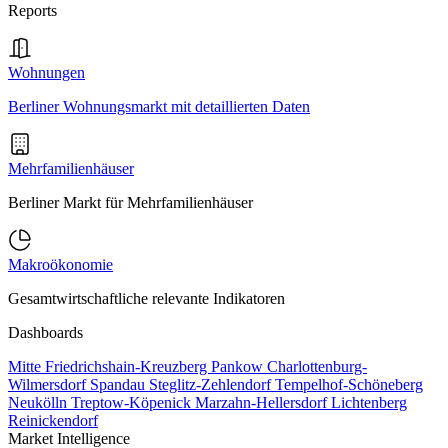
Reports
Wohnungen
Berliner Wohnungsmarkt mit detaillierten Daten
Mehrfamilienhäuser
Berliner Markt für Mehrfamilienhäuser
Makroökonomie
Gesamtwirtschaftliche relevante Indikatoren
Dashboards
Mitte
Friedrichshain-Kreuzberg
Pankow
Charlottenburg-
Wilmersdorf
Spandau
Steglitz-Zehlendorf
Tempelhof-Schöneberg
Neukölln
Treptow-Köpenick
Marzahn-Hellersdorf
Lichtenberg
Reinickendorf
Market Intelligence