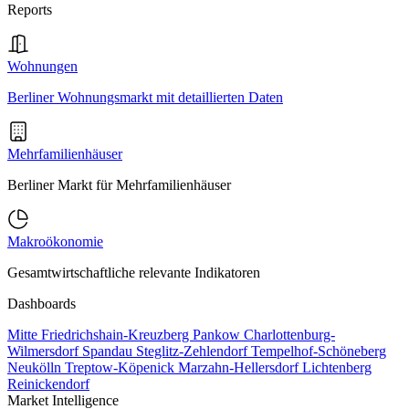
Reports
Wohnungen
Berliner Wohnungsmarkt mit detaillierten Daten
Mehrfamilienhäuser
Berliner Markt für Mehrfamilienhäuser
Makroökonomie
Gesamtwirtschaftliche relevante Indikatoren
Dashboards
Mitte
Friedrichshain-Kreuzberg
Pankow
Charlottenburg-
Wilmersdorf
Spandau
Steglitz-Zehlendorf
Tempelhof-Schöneberg
Neukölln
Treptow-Köpenick
Marzahn-Hellersdorf
Lichtenberg
Reinickendorf
Market Intelligence