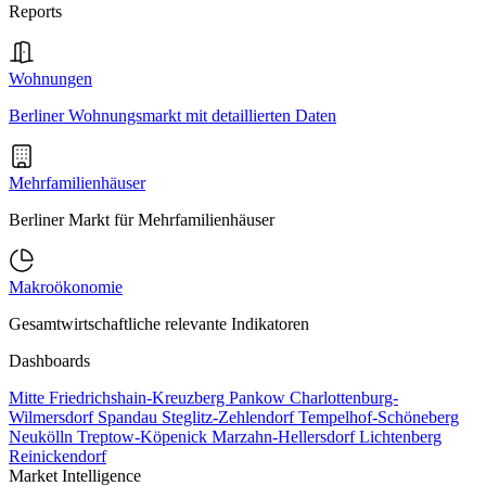
Reports
Wohnungen
Berliner Wohnungsmarkt mit detaillierten Daten
Mehrfamilienhäuser
Berliner Markt für Mehrfamilienhäuser
Makroökonomie
Gesamtwirtschaftliche relevante Indikatoren
Dashboards
Mitte
Friedrichshain-Kreuzberg
Pankow
Charlottenburg-
Wilmersdorf
Spandau
Steglitz-Zehlendorf
Tempelhof-Schöneberg
Neukölln
Treptow-Köpenick
Marzahn-Hellersdorf
Lichtenberg
Reinickendorf
Market Intelligence