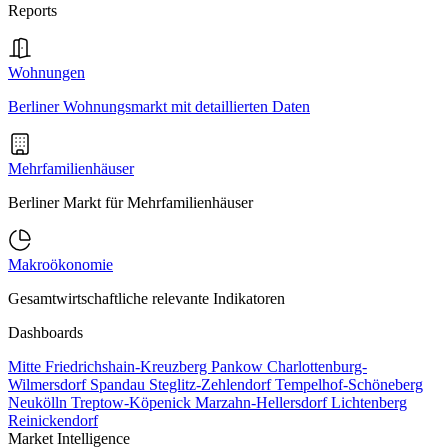
Reports
Wohnungen
Berliner Wohnungsmarkt mit detaillierten Daten
Mehrfamilienhäuser
Berliner Markt für Mehrfamilienhäuser
Makroökonomie
Gesamtwirtschaftliche relevante Indikatoren
Dashboards
Mitte
Friedrichshain-Kreuzberg
Pankow
Charlottenburg-
Wilmersdorf
Spandau
Steglitz-Zehlendorf
Tempelhof-Schöneberg
Neukölln
Treptow-Köpenick
Marzahn-Hellersdorf
Lichtenberg
Reinickendorf
Market Intelligence