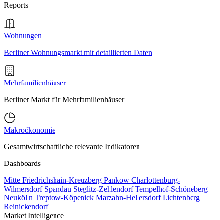
Reports
Wohnungen
Berliner Wohnungsmarkt mit detaillierten Daten
Mehrfamilienhäuser
Berliner Markt für Mehrfamilienhäuser
Makroökonomie
Gesamtwirtschaftliche relevante Indikatoren
Dashboards
Mitte
Friedrichshain-Kreuzberg
Pankow
Charlottenburg-
Wilmersdorf
Spandau
Steglitz-Zehlendorf
Tempelhof-Schöneberg
Neukölln
Treptow-Köpenick
Marzahn-Hellersdorf
Lichtenberg
Reinickendorf
Market Intelligence