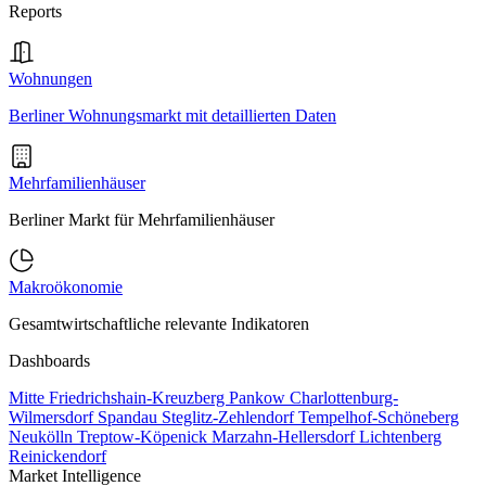
Reports
Wohnungen
Berliner Wohnungsmarkt mit detaillierten Daten
Mehrfamilienhäuser
Berliner Markt für Mehrfamilienhäuser
Makroökonomie
Gesamtwirtschaftliche relevante Indikatoren
Dashboards
Mitte
Friedrichshain-Kreuzberg
Pankow
Charlottenburg-
Wilmersdorf
Spandau
Steglitz-Zehlendorf
Tempelhof-Schöneberg
Neukölln
Treptow-Köpenick
Marzahn-Hellersdorf
Lichtenberg
Reinickendorf
Market Intelligence