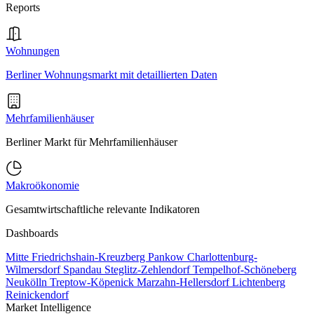
Reports
Wohnungen
Berliner Wohnungsmarkt mit detaillierten Daten
Mehrfamilienhäuser
Berliner Markt für Mehrfamilienhäuser
Makroökonomie
Gesamtwirtschaftliche relevante Indikatoren
Dashboards
Mitte
Friedrichshain-Kreuzberg
Pankow
Charlottenburg-
Wilmersdorf
Spandau
Steglitz-Zehlendorf
Tempelhof-Schöneberg
Neukölln
Treptow-Köpenick
Marzahn-Hellersdorf
Lichtenberg
Reinickendorf
Market Intelligence