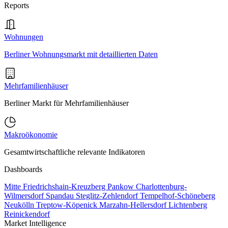
Reports
Wohnungen
Berliner Wohnungsmarkt mit detaillierten Daten
Mehrfamilienhäuser
Berliner Markt für Mehrfamilienhäuser
Makroökonomie
Gesamtwirtschaftliche relevante Indikatoren
Dashboards
Mitte
Friedrichshain-Kreuzberg
Pankow
Charlottenburg-
Wilmersdorf
Spandau
Steglitz-Zehlendorf
Tempelhof-Schöneberg
Neukölln
Treptow-Köpenick
Marzahn-Hellersdorf
Lichtenberg
Reinickendorf
Market Intelligence