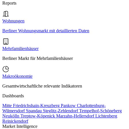
Reports
Wohnungen
Berliner Wohnungsmarkt mit detaillierten Daten
Mehrfamilienhäuser
Berliner Markt für Mehrfamilienhäuser
Makroökonomie
Gesamtwirtschaftliche relevante Indikatoren
Dashboards
Mitte
Friedrichshain-Kreuzberg
Pankow
Charlottenburg-
Wilmersdorf
Spandau
Steglitz-Zehlendorf
Tempelhof-Schöneberg
Neukölln
Treptow-Köpenick
Marzahn-Hellersdorf
Lichtenberg
Reinickendorf
Market Intelligence