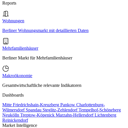
Reports
Wohnungen
Berliner Wohnungsmarkt mit detaillierten Daten
Mehrfamilienhäuser
Berliner Markt für Mehrfamilienhäuser
Makroökonomie
Gesamtwirtschaftliche relevante Indikatoren
Dashboards
Mitte
Friedrichshain-Kreuzberg
Pankow
Charlottenburg-
Wilmersdorf
Spandau
Steglitz-Zehlendorf
Tempelhof-Schöneberg
Neukölln
Treptow-Köpenick
Marzahn-Hellersdorf
Lichtenberg
Reinickendorf
Market Intelligence